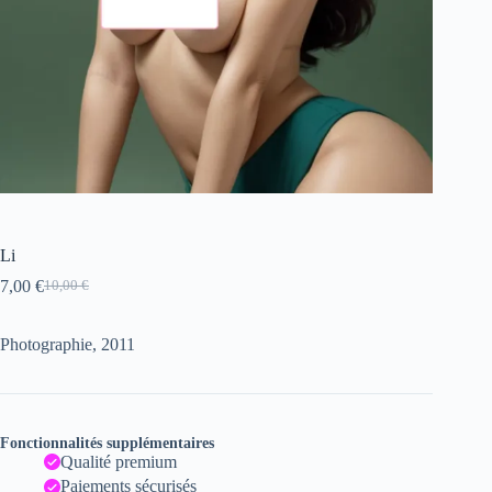
Li
7,00
€
10,00
€
Le
Le
prix
prix
initial
actuel
Photographie, 2011
était :
est :
10,00 €.
7,00 €.
Fonctionnalités supplémentaires
Qualité premium
Paiements sécurisés