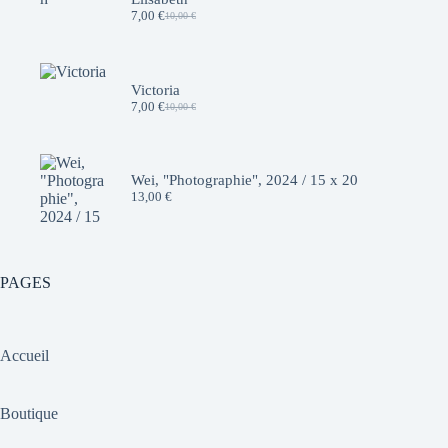
7,00
€
10,00
€
Le
Le
prix
prix
initial
actuel
était :
est :
10,00 €.
7,00 €.
Victoria
7,00
€
10,00
€
Le
Le
prix
prix
initial
actuel
était :
est :
10,00 €.
7,00 €.
Wei, "Photographie", 2024 / 15 x 20
13,00
€
PAGES
Accueil
Boutique