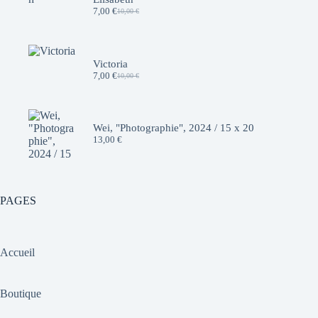
7,00
€
10,00
€
Le
Le
prix
prix
initial
actuel
était :
est :
10,00 €.
7,00 €.
Victoria
7,00
€
10,00
€
Le
Le
prix
prix
initial
actuel
était :
est :
10,00 €.
7,00 €.
Wei, "Photographie", 2024 / 15 x 20
13,00
€
PAGES
Accueil
Boutique