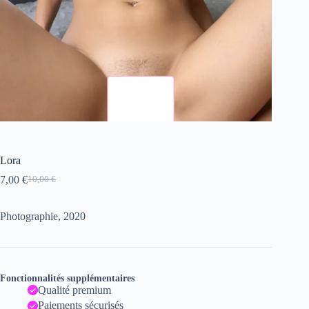
Lora
7,00
€
10,00
€
Le
Le
prix
prix
initial
actuel
Photographie, 2020
était :
est :
10,00 €.
7,00 €.
Fonctionnalités supplémentaires
Qualité premium
Paiements sécurisés