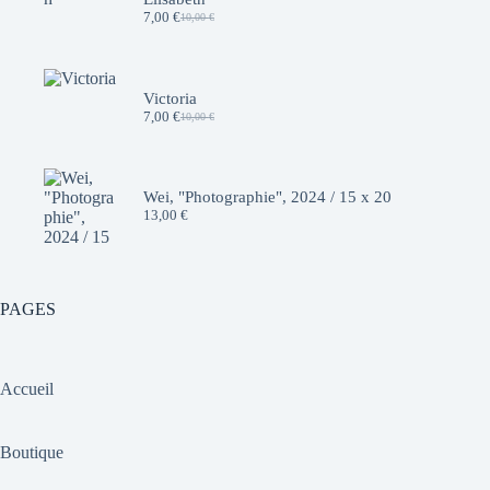
7,00
€
10,00
€
Le
Le
prix
prix
initial
actuel
était :
est :
10,00 €.
7,00 €.
Victoria
7,00
€
10,00
€
Le
Le
prix
prix
initial
actuel
était :
est :
10,00 €.
7,00 €.
Wei, "Photographie", 2024 / 15 x 20
13,00
€
PAGES
Accueil
Boutique