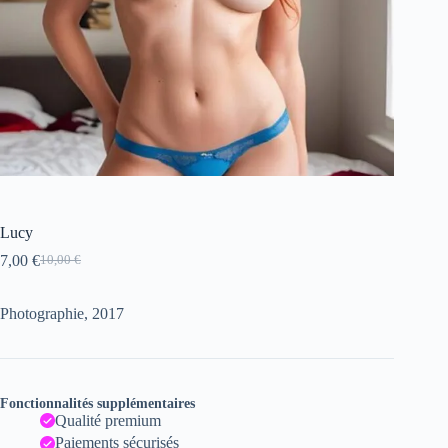
Lucy
7,00
€
10,00
€
Le
Le
prix
prix
initial
actuel
Photographie, 2017
était :
est :
10,00 €.
7,00 €.
Fonctionnalités supplémentaires
Qualité premium
Paiements sécurisés