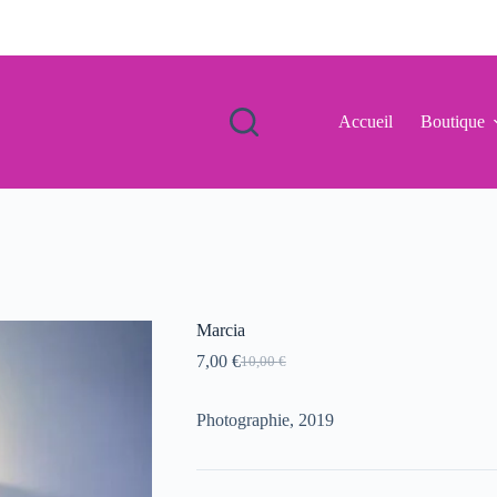
Accueil
Boutique
Marcia
7,00
€
10,00
€
Le
Le
prix
prix
initial
actuel
Photographie, 2019
était :
est :
10,00 €.
7,00 €.