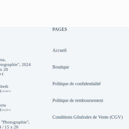
initial
actuel
était :
est :
10,00 €.
7,00 €.
PAGES
Accueil
na,
tographie", 2024
Boutique
 x 20
0
€
Politique de confidentialité
abeth
€
10,00
€
Le
Le
prix
prix
Politique de remboursement
initial
actuel
oria
était :
est :
€
10,00
€
10,00 €.
7,00 €.
Le
Le
prix
prix
Conditions Générales de Vente (CGV)
initial
actuel
 "Photographie",
était :
est :
 / 15 x 20