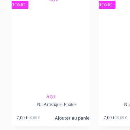
10,00 €.
7,00 €.
PROMO
PROMO
Arya
Nu Artistique
,
Photos
Nu 
Ajouter au panier
7,00
€
7,00
€
10,00
€
10,00
€
Le
Le
Le
Le
prix
prix
prix
prix