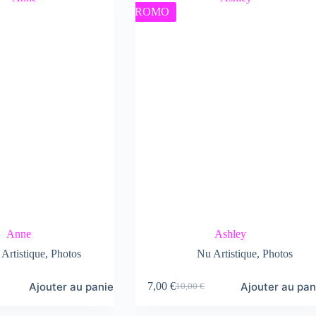
PROMO
Anne
Ashley
Artistique
,
Photos
Nu Artistique
,
Photos
Ajouter au panier
Ajouter au pan
7,00
€
10,00
€
Le
Le
prix
prix