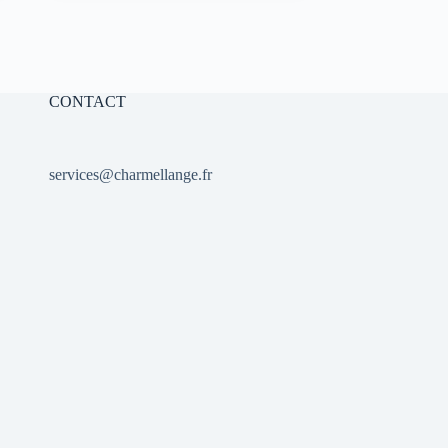
initial
actuel
était :
est :
10,00 €.
7,00 €.
CONTACT
services@charmellange.fr