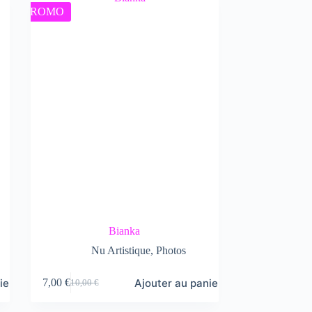
PROMO
Bianka
Nu Artistique
,
Photos
ier
Ajouter au panier
7,00
€
10,00
€
Le
Le
prix
prix