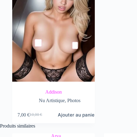
Addison
Nu Artistique
,
Photos
Ajouter au panier
7,00
€
10,00
€
Le
Le
prix
prix
Produits similaires
initial
actuel
était :
est :