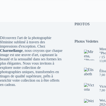
initial
actuel
initial
actuel
était :
est :
était :
est :
10,00 €.
7,00 €.
10,00 €.
7,00 €.
PHOTOS
Découvrez l'art de la photographie
Photos Vedettes
féminine sublimé à travers des
impressions d'exception. Chez
Mire
Charmellange
, nous croyons que chaque
"Pho
image est une œuvre d'art, capturant la
/ 15
beauté et la sensualité dans ses formes les
13,0
plus élégantes. Nous vous invitons à
explorer notre collection de
Élis
photographies uniques, transformées en
7,00
tirages de qualité supérieure, prêts à
enrichir votre collection ou à être offerts
en cadeau.
Vict
7,00
Wei,
2024