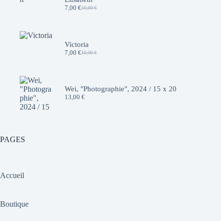
7,00
€
10,00
€
Le
Le
prix
prix
initial
actuel
était :
est :
10,00 €.
7,00 €.
Victoria
7,00
€
10,00
€
Le
Le
prix
prix
initial
actuel
était :
est :
10,00 €.
7,00 €.
Wei, "Photographie", 2024 / 15 x 20
13,00
€
PAGES
Accueil
Boutique