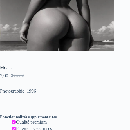
Moana
7,00
€
10,00
€
Le
Le
prix
prix
initial
actuel
Photographie, 1996
était :
est :
10,00 €.
7,00 €.
Fonctionnalités supplémentaires
Qualité premium
Paiements sécurisés