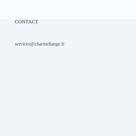
10,00 €.
7,00 €.
CONTACT
services@charmellange.fr