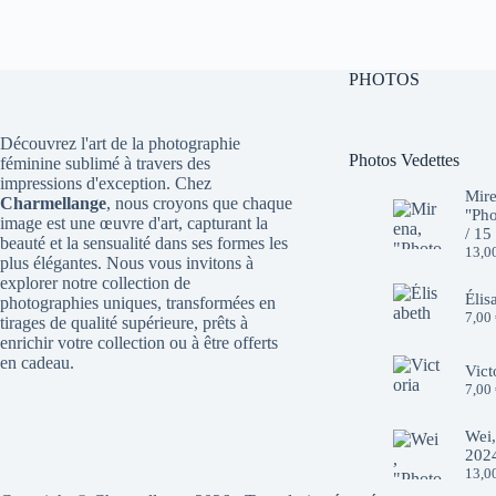
10,00 €.
7,00 €.
10,00 €.
7,00 €.
PHOTOS
Découvrez l'art de la photographie
Photos Vedettes
féminine sublimé à travers des
impressions d'exception. Chez
Mire
Charmellange
, nous croyons que chaque
"Pho
image est une œuvre d'art, capturant la
/ 15
beauté et la sensualité dans ses formes les
13,0
plus élégantes. Nous vous invitons à
explorer notre collection de
Élis
photographies uniques, transformées en
7,00
tirages de qualité supérieure, prêts à
enrichir votre collection ou à être offerts
en cadeau.
Vict
7,00
Wei,
2024
13,0