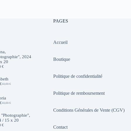
10,00 €.
7,00 €.
PAGES
Accueil
na,
tographie", 2024
Boutique
 x 20
0
€
Politique de confidentialité
abeth
€
10,00
€
Le
Le
prix
prix
Politique de remboursement
initial
actuel
oria
était :
est :
€
10,00
€
10,00 €.
7,00 €.
Le
Le
prix
prix
Conditions Générales de Vente (CGV)
initial
actuel
 "Photographie",
était :
est :
 / 15 x 20
10,00 €.
7,00 €.
0
€
Contact