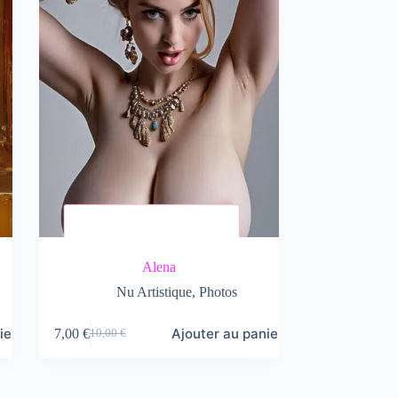
Alena
Nu Artistique
,
Photos
ier
Ajouter au panier
7,00
€
10,00
€
Le
Le
prix
prix
initial
actuel
était :
est :