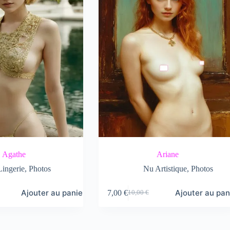
Agathe
Ariane
Lingerie
,
Photos
Nu Artistique
,
Photos
Ajouter au panier
Ajouter au pan
7,00
€
10,00
€
Le
Le
prix
prix
initial
actuel
était :
est :