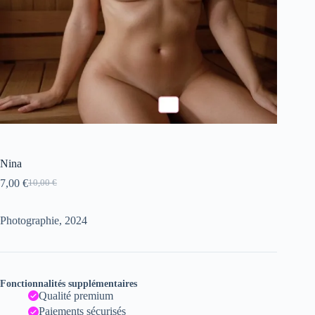
Nina
7,00
€
10,00
€
Le
Le
prix
prix
initial
actuel
Photographie, 2024
était :
est :
10,00 €.
7,00 €.
Fonctionnalités supplémentaires
Qualité premium
Paiements sécurisés