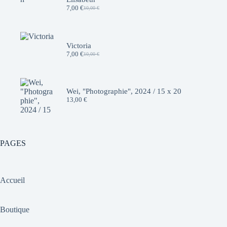
7,00
€
10,00
€
Le
Le
prix
prix
initial
actuel
était :
est :
10,00 €.
7,00 €.
Victoria
7,00
€
10,00
€
Le
Le
prix
prix
initial
actuel
était :
est :
10,00 €.
7,00 €.
Wei, "Photographie", 2024 / 15 x 20
13,00
€
PAGES
Accueil
Boutique