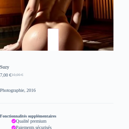
Suzy
7,00
€
10,00
€
Le
Le
prix
prix
initial
actuel
Photographie, 2016
était :
est :
10,00 €.
7,00 €.
Fonctionnalités supplémentaires
Qualité premium
Paiements sécurisés