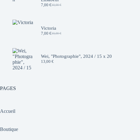
7,00
€
10,00
€
Le
Le
prix
prix
initial
actuel
était :
est :
10,00 €.
7,00 €.
Victoria
7,00
€
10,00
€
Le
Le
prix
prix
initial
actuel
était :
est :
10,00 €.
7,00 €.
Wei, "Photographie", 2024 / 15 x 20
13,00
€
PAGES
Accueil
Boutique