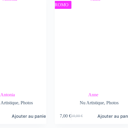
PROMO
Antonia
Anne
Artistique
,
Photos
Nu Artistique
,
Photos
Ajouter au panier
Ajouter au pan
7,00
€
10,00
€
Le
Le
prix
prix