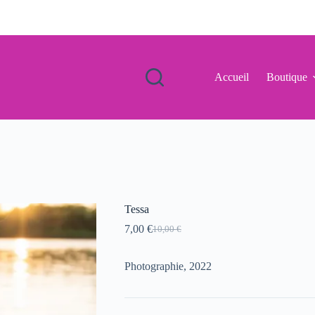
Accueil
Boutique
Tessa
7,00
€
10,00
€
Le
Le
prix
prix
initial
actuel
Photographie, 2022
était :
est :
10,00 €.
7,00 €.