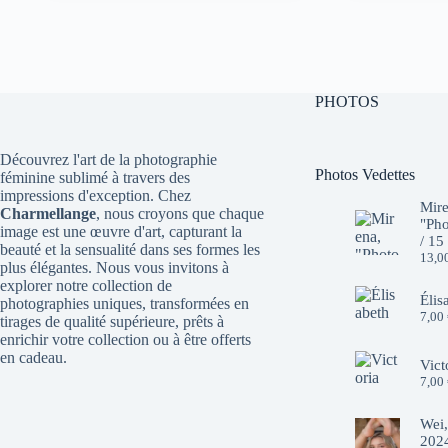
initial
actuel
initial
actuel
était :
est :
était :
est :
10,00 €.
7,00 €.
10,00 €.
7,00 €.
PHOTOS
Découvrez l'art de la photographie
Photos Vedettes
féminine sublimé à travers des
impressions d'exception. Chez
Mire
Charmellange
, nous croyons que chaque
"Pho
image est une œuvre d'art, capturant la
/ 15
beauté et la sensualité dans ses formes les
13,0
plus élégantes. Nous vous invitons à
explorer notre collection de
Élis
photographies uniques, transformées en
7,00
tirages de qualité supérieure, prêts à
enrichir votre collection ou à être offerts
en cadeau.
Vict
7,00
Wei,
2024