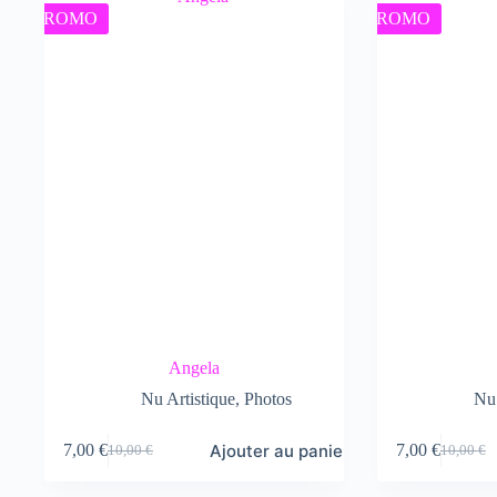
10,00 €.
7,00 €.
PROMO
PROMO
Angela
Nu Artistique
,
Photos
Nu 
Ajouter au panier
7,00
€
7,00
€
10,00
€
10,00
€
Le
Le
Le
Le
prix
prix
prix
prix