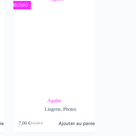
PROMO
Agathe
Lingerie
,
Photos
ier
Ajouter au panier
7,00
€
10,00
€
Le
Le
prix
prix