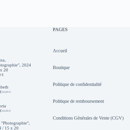
initial
actuel
était :
est :
10,00 €.
7,00 €.
PAGES
Accueil
na,
tographie", 2024
Boutique
 x 20
0
€
Politique de confidentialité
abeth
€
10,00
€
Le
Le
prix
prix
Politique de remboursement
initial
actuel
oria
était :
est :
€
10,00
€
10,00 €.
7,00 €.
Le
Le
prix
prix
Conditions Générales de Vente (CGV)
initial
actuel
 "Photographie",
était :
est :
 / 15 x 20