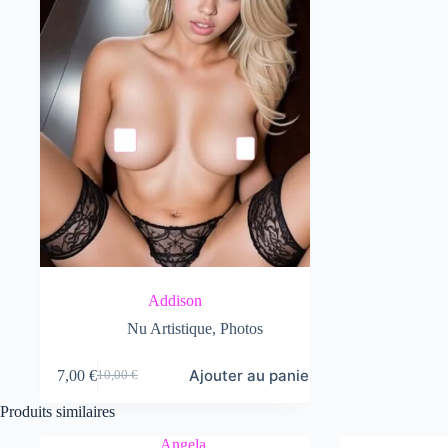
Addison
Nu Artistique
,
Photos
Ajouter au panier
7,00
€
10,00
€
Le
Le
prix
prix
Produits similaires
initial
actuel
était :
est :