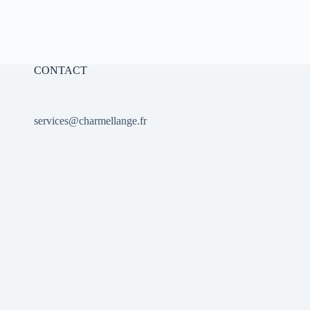
initial
actuel
était :
est :
10,00 €.
7,00 €.
CONTACT
services@charmellange.fr