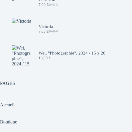
7,00
€
10,00
€
Le
Le
prix
prix
initial
actuel
était :
est :
10,00 €.
7,00 €.
Victoria
7,00
€
10,00
€
Le
Le
prix
prix
initial
actuel
était :
est :
10,00 €.
7,00 €.
Wei, "Photographie", 2024 / 15 x 20
13,00
€
PAGES
Accueil
Boutique