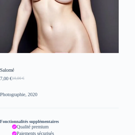
Salomé
7,00
€
10,00
€
Le
Le
prix
prix
initial
actuel
Photographie, 2020
était :
est :
10,00 €.
7,00 €.
Fonctionnalités supplémentaires
Qualité premium
Paiements sécurisés