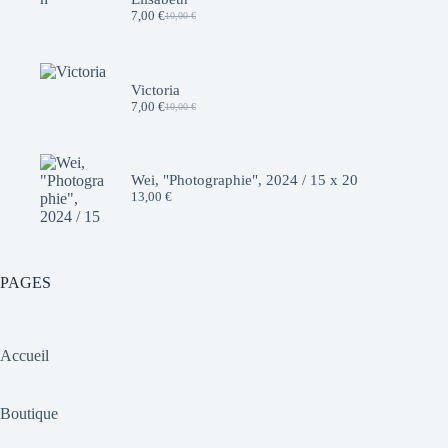
7,00
€
10,00
€
Le
Le
prix
prix
initial
actuel
était :
est :
10,00 €.
7,00 €.
Victoria
7,00
€
10,00
€
Le
Le
prix
prix
initial
actuel
était :
est :
10,00 €.
7,00 €.
Wei, "Photographie", 2024 / 15 x 20
13,00
€
PAGES
Accueil
Boutique