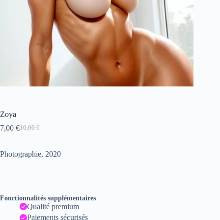
Zoya
7,00
€
10,00
€
Le
Le
prix
prix
initial
actuel
Photographie, 2020
était :
est :
10,00 €.
7,00 €.
Fonctionnalités supplémentaires
Qualité premium
Paiements sécurisés