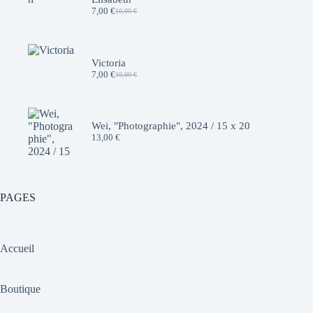
7,00
€
10,00
€
Le
Le
prix
prix
initial
actuel
était :
est :
10,00 €.
7,00 €.
Victoria
7,00
€
10,00
€
Le
Le
prix
prix
initial
actuel
était :
est :
10,00 €.
7,00 €.
Wei, "Photographie", 2024 / 15 x 20
13,00
€
PAGES
Accueil
Boutique